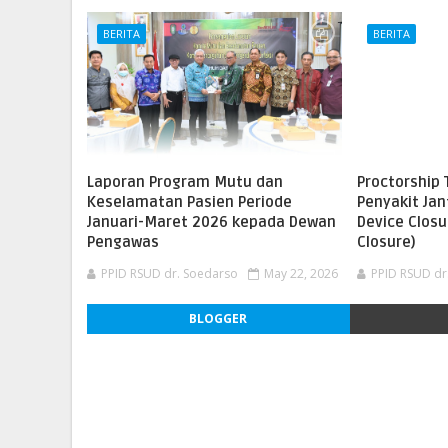
BERITA
BERITA
Laporan Program Mutu dan
Proctorship 
Keselamatan Pasien Periode
Penyakit Ja
Januari-Maret 2026 kepada Dewan
Device Closu
Pengawas
Closure)
PPID RSUD dr. Soedarso
May 22, 2026
PPID RSUD dr
BLOGGER