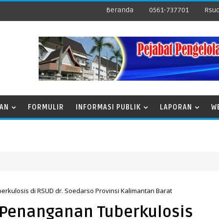
Beranda
0561-737701
Rsud
NAN
FORMULIR
INFORMASI PUBLIK
LAPORAN
W
kulosis di RSUD dr. Soedarso Provinsi Kalimantan Barat
Penanganan Tuberkulosis