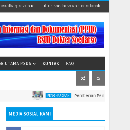
@kalbarprov.go.id
Jl. Dr. Soedarso No 1 Pontianak
EB UTAMA RSDS
KONTAK
FAQ
Pemberian Penghargaan kepada Unit 
PENGHARGAAN
MEDIA SOSIAL KAMI