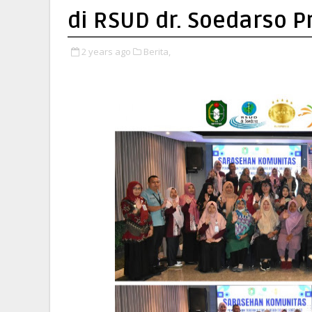
di RSUD dr. Soedarso P
2 years ago
Berita,