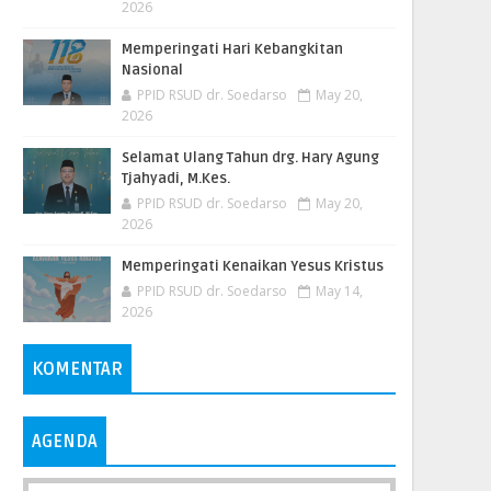
2026
Memperingati Hari Kebangkitan
Nasional
PPID RSUD dr. Soedarso
May 20,
2026
Selamat Ulang Tahun drg. Hary Agung
Tjahyadi, M.Kes.
PPID RSUD dr. Soedarso
May 20,
2026
Memperingati Kenaikan Yesus Kristus
PPID RSUD dr. Soedarso
May 14,
2026
KOMENTAR
AGENDA