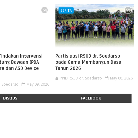
BERITA
Tindakan Intervensi
Partisipasi RSUD dr. Soedarso
ntung Bawaan (PDA
pada Gema Membangun Desa
re dan ASD Device
Tahun 2026
PPID RSUD dr. Soedarso
May 08, 2026
. Soedarso
May 09, 2026
DISQUS
FACEBOOK