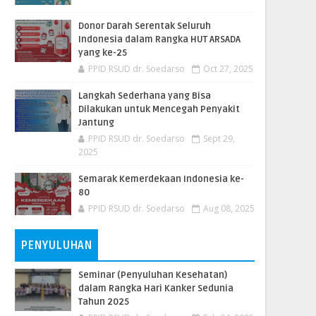
Donor Darah Serentak Seluruh
Indonesia dalam Rangka HUT ARSADA
yang ke-25
PPID RSUD dr. Soedarso
Oct 27, 2025
Langkah Sederhana yang Bisa
Dilakukan untuk Mencegah Penyakit
Jantung
PPID RSUD dr. Soedarso
Sept 29,
2025
Semarak Kemerdekaan Indonesia ke-
80
PPID RSUD dr. Soedarso
Aug 08, 2025
PENYULUHAN
Seminar (Penyuluhan Kesehatan)
dalam Rangka Hari Kanker Sedunia
Tahun 2025