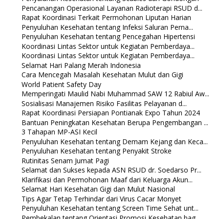
Pencanangan Operasional Layanan Radioterapi RSUD d...
Rapat Koordinasi Terkait Permohonan Liputan Harian
Penyuluhan Kesehatan tentang Infeksi Saluran Perna...
Penyuluhan Kesehatan tentang Pencegahan Hipertensi
Koordinasi Lintas Sektor untuk Kegiatan Pemberdaya...
Koordinasi Lintas Sektor untuk Kegiatan Pemberdaya...
Selamat Hari Palang Merah Indonesia
Cara Mencegah Masalah Kesehatan Mulut dan Gigi
World Patient Safety Day
Memperingati Maulid Nabi Muhammad SAW 12 Rabiul Aw...
Sosialisasi Manajemen Risiko Fasilitas Pelayanan d...
Rapat Koordinasi Persiapan Pontianak Expo Tahun 2024
Bantuan Peningkatan Kesehatan Berupa Pengembangan ...
3 Tahapan MP-ASI Kecil
Penyuluhan Kesehatan tentang Demam Kejang dan Keca...
Penyuluhan Kesehatan tentang Penyakit Stroke
Rutinitas Senam Jumat Pagi
Selamat dan Sukses kepada ASN RSUD dr. Soedarso Pr...
Klarifikasi dan Permohonan Maaf dari Keluarga Akun...
Selamat Hari Kesehatan Gigi dan Mulut Nasional
Tips Agar Tetap Terhindar dari Virus Cacar Monyet
Penyuluhan Kesehatan tentang Screen Time Sehat unt...
Pembekalan tentang Orientasi Promosi Kesehatan bag...