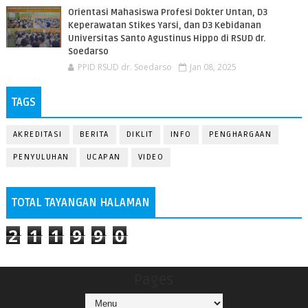
Orientasi Mahasiswa Profesi Dokter Untan, D3
Keperawatan Stikes Yarsi, dan D3 Kebidanan
Universitas Santo Agustinus Hippo di RSUD dr.
Soedarso
PPID RSUD dr. Soedarso
Jan 08, 2025
TAGS
AKREDITASI
BERITA
DIKLIT
INFO
PENGHARGAAN
PENYULUHAN
UCAPAN
VIDEO
TOTAL TAYANGAN HALAMAN
2
1
1
9
9
0
Pages