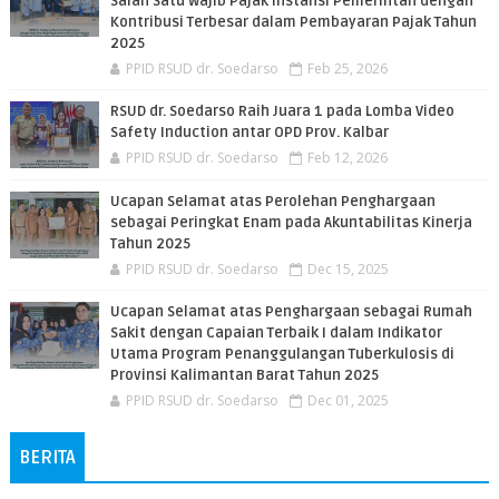
Salah Satu Wajib Pajak Instansi Pemerintah dengan
Kontribusi Terbesar dalam Pembayaran Pajak Tahun
2025
PPID RSUD dr. Soedarso
Feb 25, 2026
RSUD dr. Soedarso Raih Juara 1 pada Lomba Video
Safety Induction antar OPD Prov. Kalbar
PPID RSUD dr. Soedarso
Feb 12, 2026
Ucapan Selamat atas Perolehan Penghargaan
sebagai Peringkat Enam pada Akuntabilitas Kinerja
Tahun 2025
PPID RSUD dr. Soedarso
Dec 15, 2025
Ucapan Selamat atas Penghargaan sebagai Rumah
Sakit dengan Capaian Terbaik I dalam Indikator
Utama Program Penanggulangan Tuberkulosis di
Provinsi Kalimantan Barat Tahun 2025
PPID RSUD dr. Soedarso
Dec 01, 2025
BERITA