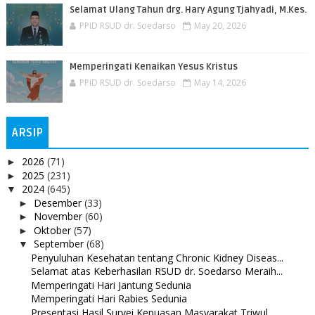
Selamat Ulang Tahun drg. Hary Agung Tjahyadi, M.Kes.
PPID RSUD dr. Soedarso
May 20, 2026
Memperingati Kenaikan Yesus Kristus
PPID RSUD dr. Soedarso
May 14, 2026
ARSIP
2026
(71)
►
2025
(231)
►
2024
(645)
▼
Desember
(33)
►
November
(60)
►
Oktober
(57)
►
September
(68)
▼
Penyuluhan Kesehatan tentang Chronic Kidney Diseas...
Selamat atas Keberhasilan RSUD dr. Soedarso Meraih...
Memperingati Hari Jantung Sedunia
Memperingati Hari Rabies Sedunia
Presentasi Hasil Survei Kepuasan Masyarakat Triwul...