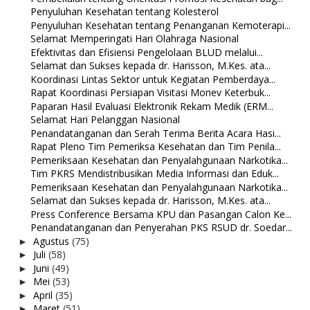
Penyuluhan Kesehatan tentang Kolesterol
Penyuluhan Kesehatan tentang Penanganan Kemoterapi...
Selamat Memperingati Hari Olahraga Nasional
Efektivitas dan Efisiensi Pengelolaan BLUD melalui...
Selamat dan Sukses kepada dr. Harisson, M.Kes. ata...
Koordinasi Lintas Sektor untuk Kegiatan Pemberdaya...
Rapat Koordinasi Persiapan Visitasi Monev Keterbuk...
Paparan Hasil Evaluasi Elektronik Rekam Medik (ERM...
Selamat Hari Pelanggan Nasional
Penandatanganan dan Serah Terima Berita Acara Hasi...
Rapat Pleno Tim Pemeriksa Kesehatan dan Tim Penila...
Pemeriksaan Kesehatan dan Penyalahgunaan Narkotika...
Tim PKRS Mendistribusikan Media Informasi dan Eduk...
Pemeriksaan Kesehatan dan Penyalahgunaan Narkotika...
Selamat dan Sukses kepada dr. Harisson, M.Kes. ata...
Press Conference Bersama KPU dan Pasangan Calon Ke...
Penandatanganan dan Penyerahan PKS RSUD dr. Soedar...
Agustus
(75)
►
Juli
(58)
►
Juni
(49)
►
Mei
(53)
►
April
(35)
►
Maret
(51)
►