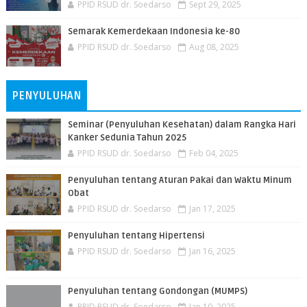
PPID RSUD dr. Soedarso
Sept 29, 2025
Semarak Kemerdekaan Indonesia ke-80
PPID RSUD dr. Soedarso
Aug 08, 2025
PENYULUHAN
Seminar (Penyuluhan Kesehatan) dalam Rangka Hari
Kanker Sedunia Tahun 2025
PPID RSUD dr. Soedarso
Feb 04, 2025
Penyuluhan tentang Aturan Pakai dan Waktu Minum
Obat
PPID RSUD dr. Soedarso
Jan 17, 2025
Penyuluhan tentang Hipertensi
PPID RSUD dr. Soedarso
Jan 16, 2025
Penyuluhan tentang Gondongan (MUMPS)
PPID RSUD dr. Soedarso
Jan 10, 2025