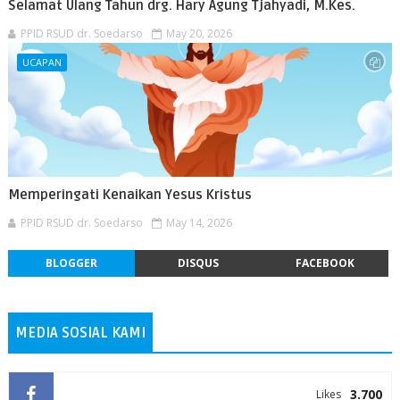
Selamat Ulang Tahun drg. Hary Agung Tjahyadi, M.Kes.
PPID RSUD dr. Soedarso
May 20, 2026
UCAPAN
Memperingati Kenaikan Yesus Kristus
PPID RSUD dr. Soedarso
May 14, 2026
BLOGGER
DISQUS
FACEBOOK
MEDIA SOSIAL KAMI
3.700
Likes