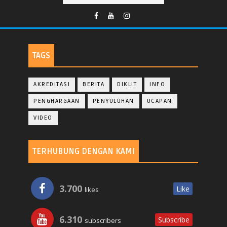
TAGS
AKREDITASI
BERITA
DIKLIT
INFO
PENGHARGAAN
PENYULUHAN
UCAPAN
VIDEO
TERHUBUNG DENGAN KAMI
3.700
Like
likes
6.310
Subscribe
subscribers