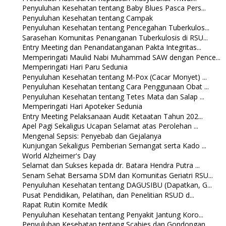
Penyuluhan Kesehatan tentang Baby Blues Pasca Pers...
Penyuluhan Kesehatan tentang Campak
Penyuluhan Kesehatan tentang Pencegahan Tuberkulos...
Sarasehan Komunitas Penanganan Tuberkulosis di RSU...
Entry Meeting dan Penandatanganan Pakta Integritas...
Memperingati Maulid Nabi Muhammad SAW dengan Pence...
Memperingati Hari Paru Sedunia
Penyuluhan Kesehatan tentang M-Pox (Cacar Monyet) ...
Penyuluhan Kesehatan tentang Cara Penggunaan Obat ...
Penyuluhan Kesehatan tentang Tetes Mata dan Salap ...
Memperingati Hari Apoteker Sedunia
Entry Meeting Pelaksanaan Audit Ketaatan Tahun 202...
Apel Pagi Sekaligus Ucapan Selamat atas Perolehan ...
Mengenal Sepsis: Penyebab dan Gejalanya
Kunjungan Sekaligus Pemberian Semangat serta Kado ...
World Alzheimer's Day
Selamat dan Sukses kepada dr. Batara Hendra Putra ...
Senam Sehat Bersama SDM dan Komunitas Geriatri RSU...
Penyuluhan Kesehatan tentang DAGUSIBU (Dapatkan, G...
Pusat Pendidikan, Pelatihan, dan Penelitian RSUD d...
Rapat Rutin Komite Medik
Penyuluhan Kesehatan tentang Penyakit Jantung Koro...
Penyuluhan Kesehatan tentang Scabies dan Gondongan