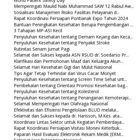
World Patient Safety Day
Memperingati Maulid Nabi Muhammad SAW 12 Rabiul Aw...
Sosialisasi Manajemen Risiko Fasilitas Pelayanan d...
Rapat Koordinasi Persiapan Pontianak Expo Tahun 2024
Bantuan Peningkatan Kesehatan Berupa Pengembangan ...
3 Tahapan MP-ASI Kecil
Penyuluhan Kesehatan tentang Demam Kejang dan Keca...
Penyuluhan Kesehatan tentang Penyakit Stroke
Rutinitas Senam Jumat Pagi
Selamat dan Sukses kepada ASN RSUD dr. Soedarso Pr...
Klarifikasi dan Permohonan Maaf dari Keluarga Akun...
Selamat Hari Kesehatan Gigi dan Mulut Nasional
Tips Agar Tetap Terhindar dari Virus Cacar Monyet
Penyuluhan Kesehatan tentang Screen Time Sehat unt...
Pembekalan tentang Orientasi Promosi Kesehatan bag...
Penyuluhan Kesehatan tentang Kolesterol
Penyuluhan Kesehatan tentang Penanganan Kemoterapi...
Selamat Memperingati Hari Olahraga Nasional
Efektivitas dan Efisiensi Pengelolaan BLUD melalui...
Selamat dan Sukses kepada dr. Harisson, M.Kes. ata...
Koordinasi Lintas Sektor untuk Kegiatan Pemberdaya...
Rapat Koordinasi Persiapan Visitasi Monev Keterbuk...
Paparan Hasil Evaluasi Elektronik Rekam Medik (ERM...