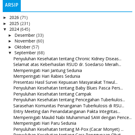
ARSIP
2026
(71)
►
2025
(231)
►
2024
(645)
▼
Desember
(33)
►
November
(60)
►
Oktober
(57)
►
September
(68)
▼
Penyuluhan Kesehatan tentang Chronic Kidney Diseas...
Selamat atas Keberhasilan RSUD dr. Soedarso Meraih...
Memperingati Hari Jantung Sedunia
Memperingati Hari Rabies Sedunia
Presentasi Hasil Survei Kepuasan Masyarakat Triwul...
Penyuluhan Kesehatan tentang Baby Blues Pasca Pers...
Penyuluhan Kesehatan tentang Campak
Penyuluhan Kesehatan tentang Pencegahan Tuberkulos...
Sarasehan Komunitas Penanganan Tuberkulosis di RSU...
Entry Meeting dan Penandatanganan Pakta Integritas...
Memperingati Maulid Nabi Muhammad SAW dengan Pence...
Memperingati Hari Paru Sedunia
Penyuluhan Kesehatan tentang M-Pox (Cacar Monyet) ...
Penyuluhan Kesehatan tentang Cara Penggunaan Obat ...