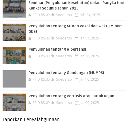
Seminar (Penyuluhan Kesehatan) dalam Rangka Hari
Kanker Sedunia Tahun 2025
PPID RSUD dr. Soedarso
Feb 04, 2025
Penyuluhan tentang Aturan Pakai dan Waktu Minum
Obat
PPID RSUD dr. Soedarso
Jan 17, 2025
Penyuluhan tentang Hipertensi
PPID RSUD dr. Soedarso
Jan 16, 2025
Penyuluhan tentang Gondongan (MUMPS)
PPID RSUD dr. Soedarso
Jan 10, 2025
Penyuluhan tentang Pertusis atau Batuk Rejan
PPID RSUD dr. Soedarso
Jan 09, 2025
Laporkan Penyalahgunaan