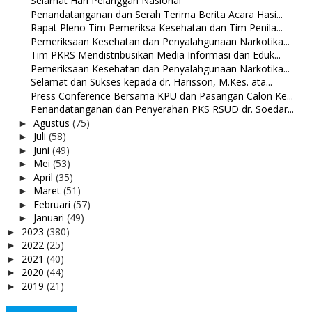
Selamat Hari Pelanggan Nasional
Penandatanganan dan Serah Terima Berita Acara Hasi...
Rapat Pleno Tim Pemeriksa Kesehatan dan Tim Penila...
Pemeriksaan Kesehatan dan Penyalahgunaan Narkotika...
Tim PKRS Mendistribusikan Media Informasi dan Eduk...
Pemeriksaan Kesehatan dan Penyalahgunaan Narkotika...
Selamat dan Sukses kepada dr. Harisson, M.Kes. ata...
Press Conference Bersama KPU dan Pasangan Calon Ke...
Penandatanganan dan Penyerahan PKS RSUD dr. Soedar...
Agustus
(75)
►
Juli
(58)
►
Juni
(49)
►
Mei
(53)
►
April
(35)
►
Maret
(51)
►
Februari
(57)
►
Januari
(49)
►
2023
(380)
►
2022
(25)
►
2021
(40)
►
2020
(44)
►
2019
(21)
►