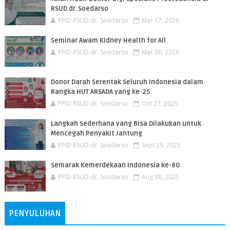
RSUD dr. Soedarso
PPID RSUD dr. Soedarso
Mar 17, 2026
Seminar Awam Kidney Health for All
PPID RSUD dr. Soedarso
Mar 06, 2026
Donor Darah Serentak Seluruh Indonesia dalam
Rangka HUT ARSADA yang ke-25
PPID RSUD dr. Soedarso
Oct 27, 2025
Langkah Sederhana yang Bisa Dilakukan untuk
Mencegah Penyakit Jantung
PPID RSUD dr. Soedarso
Sept 29, 2025
Semarak Kemerdekaan Indonesia ke-80
PPID RSUD dr. Soedarso
Aug 08, 2025
PENYULUHAN