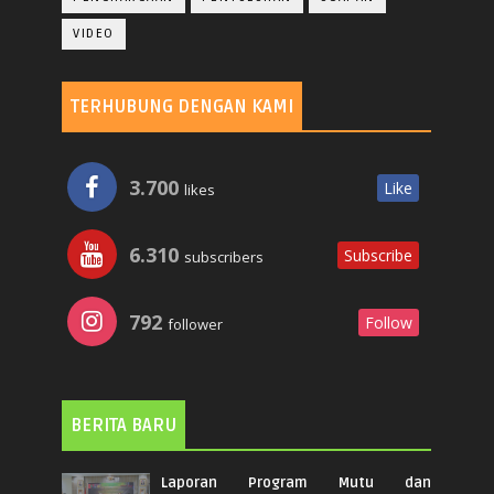
VIDEO
TERHUBUNG DENGAN KAMI
3.700
Like
likes
6.310
Subscribe
subscribers
792
Follow
follower
BERITA BARU
Laporan Program Mutu dan