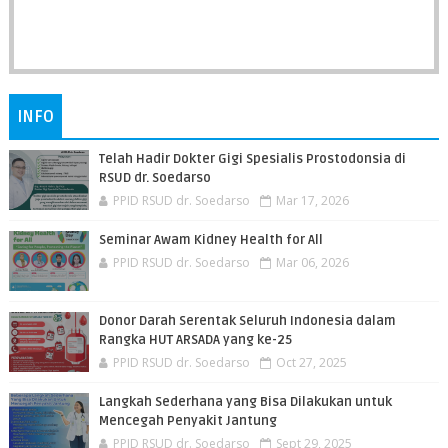
INFO
Telah Hadir Dokter Gigi Spesialis Prostodonsia di
RSUD dr. Soedarso
PPID RSUD dr. Soedarso
Mar 17, 2026
Seminar Awam Kidney Health for All
PPID RSUD dr. Soedarso
Mar 06, 2026
Donor Darah Serentak Seluruh Indonesia dalam
Rangka HUT ARSADA yang ke-25
PPID RSUD dr. Soedarso
Oct 27, 2025
Langkah Sederhana yang Bisa Dilakukan untuk
Mencegah Penyakit Jantung
PPID RSUD dr. Soedarso
Sept 29, 2025