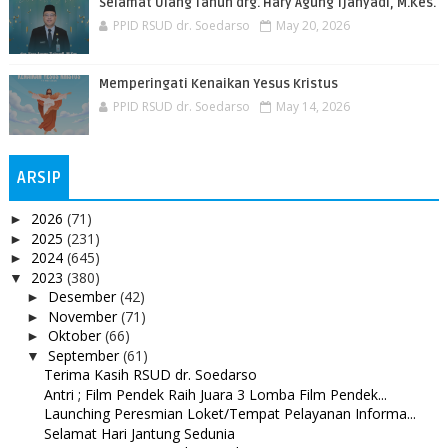
Selamat Ulang Tahun drg. Hary Agung Tjahyadi, M.Kes.
PPID RSUD dr. Soedarso
May 20, 2026
Memperingati Kenaikan Yesus Kristus
PPID RSUD dr. Soedarso
May 14, 2026
ARSIP
2026
(71)
►
2025
(231)
►
2024
(645)
►
2023
(380)
▼
Desember
(42)
►
November
(71)
►
Oktober
(66)
►
September
(61)
▼
Terima Kasih RSUD dr. Soedarso
Antri ; Film Pendek Raih Juara 3 Lomba Film Pendek...
Launching Peresmian Loket/Tempat Pelayanan Informa...
Selamat Hari Jantung Sedunia