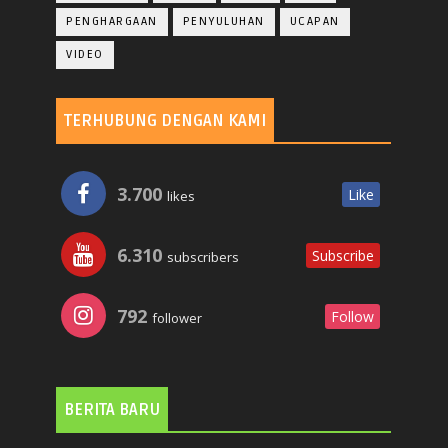
PENGHARGAAN
PENYULUHAN
UCAPAN
VIDEO
TERHUBUNG DENGAN KAMI
3.700
Like
likes
6.310
Subscribe
subscribers
792
Follow
follower
BERITA BARU