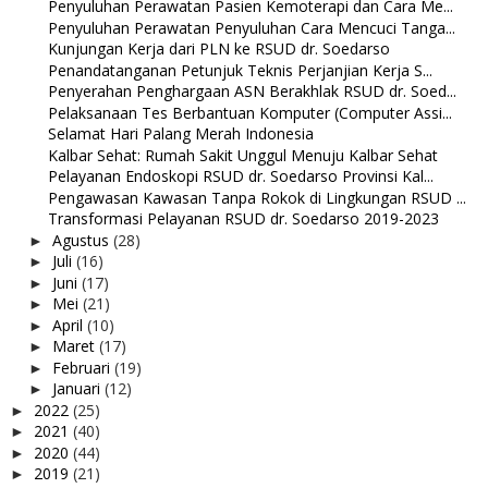
Penyuluhan Perawatan Pasien Kemoterapi dan Cara Me...
Penyuluhan Perawatan Penyuluhan Cara Mencuci Tanga...
Kunjungan Kerja dari PLN ke RSUD dr. Soedarso
Penandatanganan Petunjuk Teknis Perjanjian Kerja S...
Penyerahan Penghargaan ASN Berakhlak RSUD dr. Soed...
Pelaksanaan Tes Berbantuan Komputer (Computer Assi...
Selamat Hari Palang Merah Indonesia
Kalbar Sehat: Rumah Sakit Unggul Menuju Kalbar Sehat
Pelayanan Endoskopi RSUD dr. Soedarso Provinsi Kal...
Pengawasan Kawasan Tanpa Rokok di Lingkungan RSUD ...
Transformasi Pelayanan RSUD dr. Soedarso 2019-2023
Agustus
(28)
►
Juli
(16)
►
Juni
(17)
►
Mei
(21)
►
April
(10)
►
Maret
(17)
►
Februari
(19)
►
Januari
(12)
►
2022
(25)
►
2021
(40)
►
2020
(44)
►
2019
(21)
►