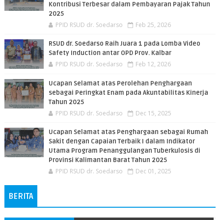
Kontribusi Terbesar dalam Pembayaran Pajak Tahun
2025
PPID RSUD dr. Soedarso
Feb 25, 2026
RSUD dr. Soedarso Raih Juara 1 pada Lomba Video
Safety Induction antar OPD Prov. Kalbar
PPID RSUD dr. Soedarso
Feb 12, 2026
Ucapan Selamat atas Perolehan Penghargaan
sebagai Peringkat Enam pada Akuntabilitas Kinerja
Tahun 2025
PPID RSUD dr. Soedarso
Dec 15, 2025
Ucapan Selamat atas Penghargaan sebagai Rumah
Sakit dengan Capaian Terbaik I dalam Indikator
Utama Program Penanggulangan Tuberkulosis di
Provinsi Kalimantan Barat Tahun 2025
PPID RSUD dr. Soedarso
Dec 01, 2025
BERITA