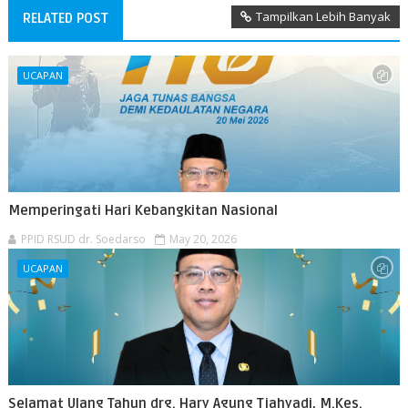
Tampilkan Lebih Banyak
RELATED POST
UCAPAN
Memperingati Hari Kebangkitan Nasional
PPID RSUD dr. Soedarso
May 20, 2026
UCAPAN
Selamat Ulang Tahun drg. Hary Agung Tjahyadi, M.Kes.