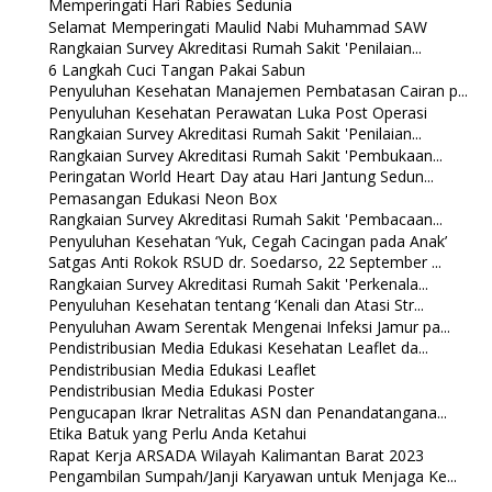
Memperingati Hari Rabies Sedunia
Selamat Memperingati Maulid Nabi Muhammad SAW
Rangkaian Survey Akreditasi Rumah Sakit 'Penilaian...
6 Langkah Cuci Tangan Pakai Sabun
Penyuluhan Kesehatan Manajemen Pembatasan Cairan p...
Penyuluhan Kesehatan Perawatan Luka Post Operasi
Rangkaian Survey Akreditasi Rumah Sakit 'Penilaian...
Rangkaian Survey Akreditasi Rumah Sakit 'Pembukaan...
Peringatan World Heart Day atau Hari Jantung Sedun...
Pemasangan Edukasi Neon Box
Rangkaian Survey Akreditasi Rumah Sakit 'Pembacaan...
Penyuluhan Kesehatan ‘Yuk, Cegah Cacingan pada Anak’
Satgas Anti Rokok RSUD dr. Soedarso, 22 September ...
Rangkaian Survey Akreditasi Rumah Sakit 'Perkenala...
Penyuluhan Kesehatan tentang ‘Kenali dan Atasi Str...
Penyuluhan Awam Serentak Mengenai Infeksi Jamur pa...
Pendistribusian Media Edukasi Kesehatan Leaflet da...
Pendistribusian Media Edukasi Leaflet
Pendistribusian Media Edukasi Poster
Pengucapan Ikrar Netralitas ASN dan Penandatangana...
Etika Batuk yang Perlu Anda Ketahui
Rapat Kerja ARSADA Wilayah Kalimantan Barat 2023
Pengambilan Sumpah/Janji Karyawan untuk Menjaga Ke...