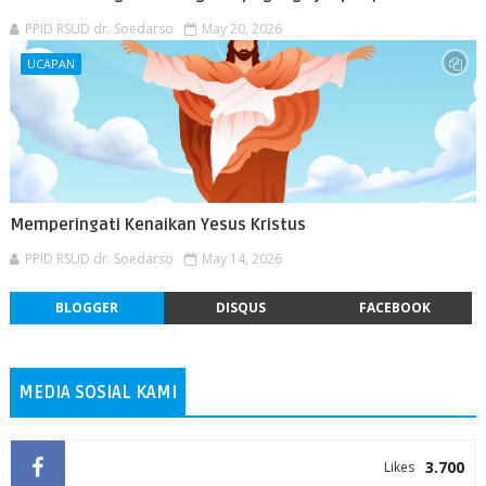
PPID RSUD dr. Soedarso
May 20, 2026
UCAPAN
Memperingati Kenaikan Yesus Kristus
PPID RSUD dr. Soedarso
May 14, 2026
BLOGGER
DISQUS
FACEBOOK
MEDIA SOSIAL KAMI
3.700
Likes