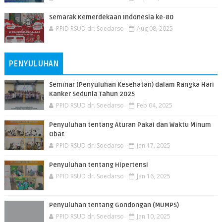
Semarak Kemerdekaan Indonesia ke-80
PPID RSUD dr. Soedarso
Aug 08, 2025
PENYULUHAN
Seminar (Penyuluhan Kesehatan) dalam Rangka Hari
Kanker Sedunia Tahun 2025
PPID RSUD dr. Soedarso
Feb 04, 2025
Penyuluhan tentang Aturan Pakai dan Waktu Minum
Obat
PPID RSUD dr. Soedarso
Jan 17, 2025
Penyuluhan tentang Hipertensi
PPID RSUD dr. Soedarso
Jan 16, 2025
Penyuluhan tentang Gondongan (MUMPS)
PPID RSUD dr. Soedarso
Jan 10, 2025