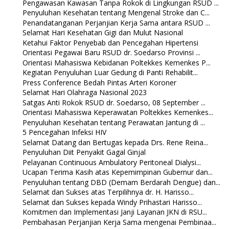
Pengawasan Kawasan Tanpa Rokok di Lingkungan RSUD ...
Penyuluhan Kesehatan tentang Mengenal Stroke dan C...
Penandatanganan Perjanjian Kerja Sama antara RSUD ...
Selamat Hari Kesehatan Gigi dan Mulut Nasional
Ketahui Faktor Penyebab dan Pencegahan Hipertensi
Orientasi Pegawai Baru RSUD dr. Soedarso Provinsi ...
Orientasi Mahasiswa Kebidanan Poltekkes Kemenkes P...
Kegiatan Penyuluhan Luar Gedung di Panti Rehabilit...
Press Conference Bedah Pintas Arteri Koroner
Selamat Hari Olahraga Nasional 2023
Satgas Anti Rokok RSUD dr. Soedarso, 08 September ...
Orientasi Mahasiswa Keperawatan Poltekkes Kemenkes...
Penyuluhan Kesehatan tentang Perawatan Jantung di ...
5 Pencegahan Infeksi HIV
Selamat Datang dan Bertugas kepada Drs. Rene Reina...
Penyuluhan Diit Penyakit Gagal Ginjal
Pelayanan Continuous Ambulatory Peritoneal Dialysi...
Ucapan Terima Kasih atas Kepemimpinan Gubernur dan...
Penyuluhan tentang DBD (Demam Berdarah Dengue) dan...
Selamat dan Sukses atas Terpilihnya dr. H. Harisso...
Selamat dan Sukses kepada Windy Prihastari Harisso...
Komitmen dan Implementasi Janji Layanan JKN di RSU...
Pembahasan Perjanjian Kerja Sama mengenai Pembinaa...