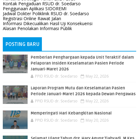
Kontak Pengaduan RSUD dr. Soedarso
Penggunaan Aplikasi SIDOREMI
Jadwal Dokter Poliklinik RSUD dr. Soedarso
Registrasi Online Rawat Jalan
Informasi Dikecualikan Hasil Uji Konsekuensi
Alasan Penolakan Informasi Publik
POSTING BARU
Pemberian Penghargaan kepada Unit Teraktif dalam
Pelaporan Insiden Keselamatan Pasien Periode
Januari-Maret 2026
PPID RSUD dr. Soedarso
May 22, 2026
Laporan Program Mutu dan Keselamatan Pasien
Periode Januari-Maret 2026 kepada Dewan Pengawas
PPID RSUD dr. Soedarso
May 22, 2026
Memperingati Hari Kebangkitan Nasional
PPID RSUD dr. Soedarso
May 20, 2026
Selamat Ulang Tahun drg. Hary Agung Tjahyadi, M.Kes.