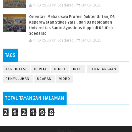
PPID RSUD dr. Soedarso
Jan 09, 2025
Orientasi Mahasiswa Profesi Dokter Untan, D3
Keperawatan Stikes Yarsi, dan D3 Kebidanan
Universitas Santo Agustinus Hippo di RSUD dr.
Soedarso
PPID RSUD dr. Soedarso
Jan 08, 2025
TAGS
AKREDITASI
BERITA
DIKLIT
INFO
PENGHARGAAN
PENYULUHAN
UCAPAN
VIDEO
TOTAL TAYANGAN HALAMAN
2
1
2
1
9
8
Pages