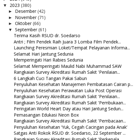
2023
(380)
▼
Desember
(42)
►
November
(71)
►
Oktober
(66)
►
September
(61)
▼
Terima Kasih RSUD dr. Soedarso
Antri ; Film Pendek Raih Juara 3 Lomba Film Pendek...
Launching Peresmian Loket/Tempat Pelayanan Informa...
Selamat Hari Jantung Sedunia
Memperingati Hari Rabies Sedunia
Selamat Memperingati Maulid Nabi Muhammad SAW
Rangkaian Survey Akreditasi Rumah Sakit 'Penilaian...
6 Langkah Cuci Tangan Pakai Sabun
Penyuluhan Kesehatan Manajemen Pembatasan Cairan p...
Penyuluhan Kesehatan Perawatan Luka Post Operasi
Rangkaian Survey Akreditasi Rumah Sakit 'Penilaian...
Rangkaian Survey Akreditasi Rumah Sakit 'Pembukaan...
Peringatan World Heart Day atau Hari Jantung Sedun...
Pemasangan Edukasi Neon Box
Rangkaian Survey Akreditasi Rumah Sakit 'Pembacaan...
Penyuluhan Kesehatan ‘Yuk, Cegah Cacingan pada Anak’
Satgas Anti Rokok RSUD dr. Soedarso, 22 September ...
Rangkaian Survey Akreditasi Rumah Sakit 'Perkenala...