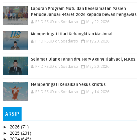
Laporan Program Mutu dan Keselamatan Pasien
Periode Januari-Maret 2026 kepada Dewan Pengawas
PPID RSUD dr. Soedarso
May 22, 2026
Memperingati Hari Kebangkitan Nasional
PPID RSUD dr. Soedarso
May 20, 2026
Selamat Ulang Tahun drg. Hary Agung Tjahyadi, M.Kes.
PPID RSUD dr. Soedarso
May 20, 2026
Memperingati Kenaikan Yesus Kristus
PPID RSUD dr. Soedarso
May 14, 2026
ARSIP
2026
(71)
►
2025
(231)
►
2024
(645)
►