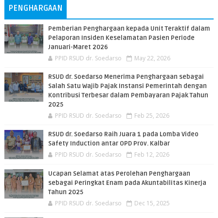
PENGHARGAAN
Pemberian Penghargaan kepada Unit Teraktif dalam
Pelaporan Insiden Keselamatan Pasien Periode
Januari-Maret 2026
PPID RSUD dr. Soedarso
May 22, 2026
RSUD dr. Soedarso Menerima Penghargaan sebagai
Salah Satu Wajib Pajak Instansi Pemerintah dengan
Kontribusi Terbesar dalam Pembayaran Pajak Tahun
2025
PPID RSUD dr. Soedarso
Feb 25, 2026
RSUD dr. Soedarso Raih Juara 1 pada Lomba Video
Safety Induction antar OPD Prov. Kalbar
PPID RSUD dr. Soedarso
Feb 12, 2026
Ucapan Selamat atas Perolehan Penghargaan
sebagai Peringkat Enam pada Akuntabilitas Kinerja
Tahun 2025
PPID RSUD dr. Soedarso
Dec 15, 2025