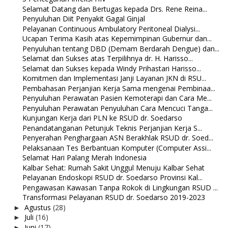
Selamat Datang dan Bertugas kepada Drs. Rene Reina...
Penyuluhan Diit Penyakit Gagal Ginjal
Pelayanan Continuous Ambulatory Peritoneal Dialysi...
Ucapan Terima Kasih atas Kepemimpinan Gubernur dan...
Penyuluhan tentang DBD (Demam Berdarah Dengue) dan...
Selamat dan Sukses atas Terpilihnya dr. H. Harisso...
Selamat dan Sukses kepada Windy Prihastari Harisso...
Komitmen dan Implementasi Janji Layanan JKN di RSU...
Pembahasan Perjanjian Kerja Sama mengenai Pembinaa...
Penyuluhan Perawatan Pasien Kemoterapi dan Cara Me...
Penyuluhan Perawatan Penyuluhan Cara Mencuci Tanga...
Kunjungan Kerja dari PLN ke RSUD dr. Soedarso
Penandatanganan Petunjuk Teknis Perjanjian Kerja S...
Penyerahan Penghargaan ASN Berakhlak RSUD dr. Soed...
Pelaksanaan Tes Berbantuan Komputer (Computer Assi...
Selamat Hari Palang Merah Indonesia
Kalbar Sehat: Rumah Sakit Unggul Menuju Kalbar Sehat
Pelayanan Endoskopi RSUD dr. Soedarso Provinsi Kal...
Pengawasan Kawasan Tanpa Rokok di Lingkungan RSUD ...
Transformasi Pelayanan RSUD dr. Soedarso 2019-2023
Agustus
(28)
►
Juli
(16)
►
Juni
(17)
►