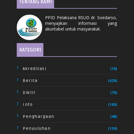
TENTANG KAMI
PPID Pelaksana RSUD dr. Soedarso,
menyajikan informasi yang
akuntabel untuk masyarakat.
KATEGORI
Akreditasi
(18)
Berita
(629)
Diklit
(79)
Info
(165)
Penghargaan
(48)
Penyuluhan
(159)