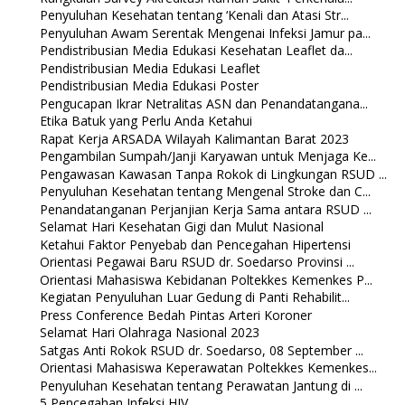
Penyuluhan Kesehatan tentang ‘Kenali dan Atasi Str...
Penyuluhan Awam Serentak Mengenai Infeksi Jamur pa...
Pendistribusian Media Edukasi Kesehatan Leaflet da...
Pendistribusian Media Edukasi Leaflet
Pendistribusian Media Edukasi Poster
Pengucapan Ikrar Netralitas ASN dan Penandatangana...
Etika Batuk yang Perlu Anda Ketahui
Rapat Kerja ARSADA Wilayah Kalimantan Barat 2023
Pengambilan Sumpah/Janji Karyawan untuk Menjaga Ke...
Pengawasan Kawasan Tanpa Rokok di Lingkungan RSUD ...
Penyuluhan Kesehatan tentang Mengenal Stroke dan C...
Penandatanganan Perjanjian Kerja Sama antara RSUD ...
Selamat Hari Kesehatan Gigi dan Mulut Nasional
Ketahui Faktor Penyebab dan Pencegahan Hipertensi
Orientasi Pegawai Baru RSUD dr. Soedarso Provinsi ...
Orientasi Mahasiswa Kebidanan Poltekkes Kemenkes P...
Kegiatan Penyuluhan Luar Gedung di Panti Rehabilit...
Press Conference Bedah Pintas Arteri Koroner
Selamat Hari Olahraga Nasional 2023
Satgas Anti Rokok RSUD dr. Soedarso, 08 September ...
Orientasi Mahasiswa Keperawatan Poltekkes Kemenkes...
Penyuluhan Kesehatan tentang Perawatan Jantung di ...
5 Pencegahan Infeksi HIV