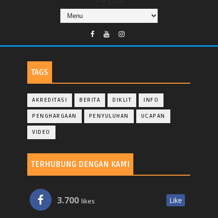
TAGS
AKREDITASI
BERITA
DIKLIT
INFO
PENGHARGAAN
PENYULUHAN
UCAPAN
VIDEO
TERHUBUNG DENGAN KAMI
3.700
Like
likes