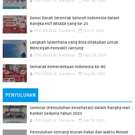
PPID RSUD dr. Soedarso
Mar 06, 2026
Donor Darah Serentak Seluruh Indonesia dalam
Rangka HUT ARSADA yang ke-25
PPID RSUD dr. Soedarso
Oct 27, 2025
Langkah Sederhana yang Bisa Dilakukan untuk
Mencegah Penyakit Jantung
PPID RSUD dr. Soedarso
Sept 29, 2025
Semarak Kemerdekaan Indonesia ke-80
PPID RSUD dr. Soedarso
Aug 08, 2025
PENYULUHAN
Seminar (Penyuluhan Kesehatan) dalam Rangka Hari
Kanker Sedunia Tahun 2025
PPID RSUD dr. Soedarso
Feb 04, 2025
Penyuluhan tentang Aturan Pakai dan Waktu Minum