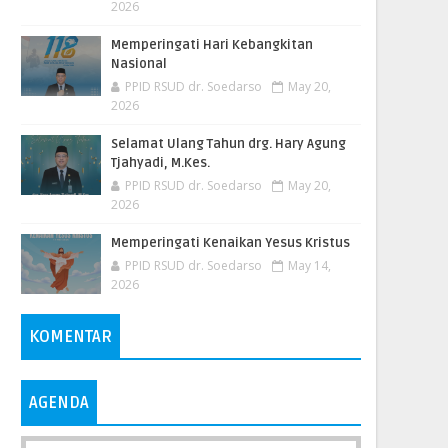
2026
Memperingati Hari Kebangkitan
Nasional
PPID RSUD dr. Soedarso
May 20,
2026
Selamat Ulang Tahun drg. Hary Agung
Tjahyadi, M.Kes.
PPID RSUD dr. Soedarso
May 20,
2026
Memperingati Kenaikan Yesus Kristus
PPID RSUD dr. Soedarso
May 14,
2026
KOMENTAR
AGENDA