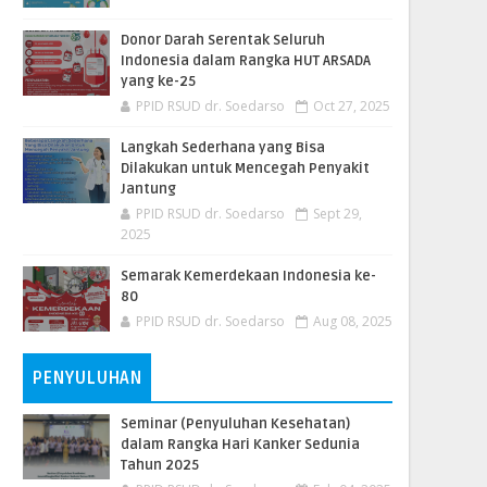
Donor Darah Serentak Seluruh
Indonesia dalam Rangka HUT ARSADA
yang ke-25
PPID RSUD dr. Soedarso
Oct 27, 2025
Langkah Sederhana yang Bisa
Dilakukan untuk Mencegah Penyakit
Jantung
PPID RSUD dr. Soedarso
Sept 29,
2025
Semarak Kemerdekaan Indonesia ke-
80
PPID RSUD dr. Soedarso
Aug 08, 2025
PENYULUHAN
Seminar (Penyuluhan Kesehatan)
dalam Rangka Hari Kanker Sedunia
Tahun 2025