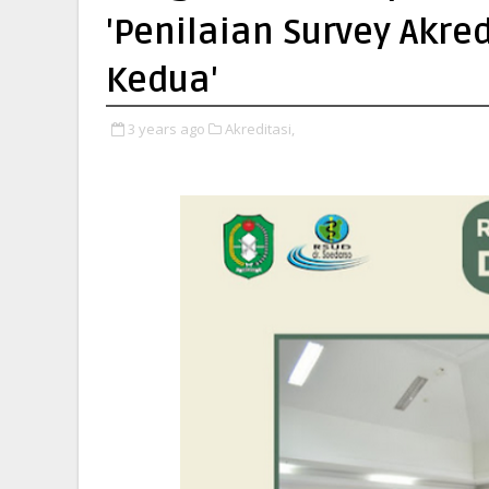
'Penilaian Survey Akred
Kedua'
3 years ago
Akreditasi,