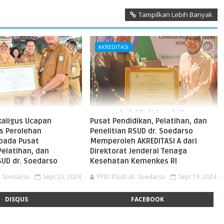
Tampilkan Lebih Banyak
AKREDITASI
kaligus Ucapan
Pusat Pendidikan, Pelatihan, dan
s Perolehan
Penelitian RSUD dr. Soedarso
 pada Pusat
Memperoleh AKREDITASI A dari
Pelatihan, dan
Direktorat Jenderal Tenaga
SUD dr. Soedarso
Kesehatan Kemenkes RI
. Soedarso
Sept 23, 2024
PPID RSUD dr. Soedarso
Sept 19, 2024
DISQUS
FACEBOOK