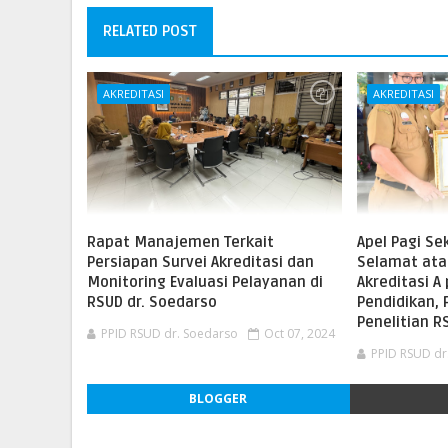
RELATED POST
AKREDITASI
AKREDITASI
Rapat Manajemen Terkait
Apel Pagi Se
Persiapan Survei Akreditasi dan
Selamat ata
Monitoring Evaluasi Pelayanan di
Akreditasi A
RSUD dr. Soedarso
Pendidikan, 
Penelitian R
PPID RSUD dr. Soedarso
Oct 07, 2024
PPID RSUD dr
BLOGGER