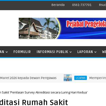
Beranda
0561-737701
Rsud
NAN
FORMULIR
INFORMASI PUBLIK
LAPORAN
W
2026 kepada Dewan Pengawas
Memperingati Hari
UCAPAN
Sakit 'Penilaian Survey Akreditasi secara Luring Hari Kedua'
ditasi Rumah Sakit