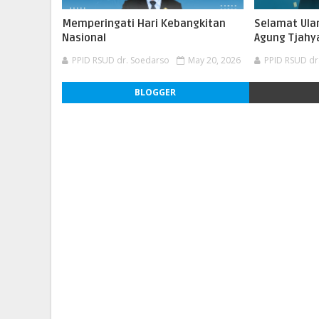
Memperingati Hari Kebangkitan
Selamat Ula
Nasional
Agung Tjahya
PPID RSUD dr. Soedarso
May 20, 2026
PPID RSUD dr
BLOGGER