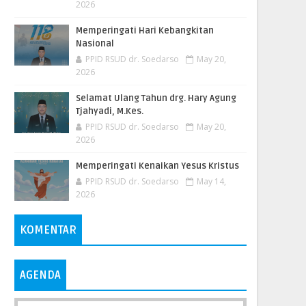
2026
Memperingati Hari Kebangkitan
Nasional
PPID RSUD dr. Soedarso
May 20,
2026
Selamat Ulang Tahun drg. Hary Agung
Tjahyadi, M.Kes.
PPID RSUD dr. Soedarso
May 20,
2026
Memperingati Kenaikan Yesus Kristus
PPID RSUD dr. Soedarso
May 14,
2026
KOMENTAR
AGENDA