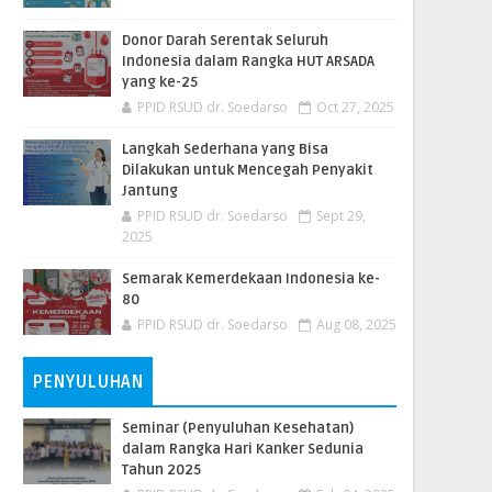
Donor Darah Serentak Seluruh
Indonesia dalam Rangka HUT ARSADA
yang ke-25
PPID RSUD dr. Soedarso
Oct 27, 2025
Langkah Sederhana yang Bisa
Dilakukan untuk Mencegah Penyakit
Jantung
PPID RSUD dr. Soedarso
Sept 29,
2025
Semarak Kemerdekaan Indonesia ke-
80
PPID RSUD dr. Soedarso
Aug 08, 2025
PENYULUHAN
Seminar (Penyuluhan Kesehatan)
dalam Rangka Hari Kanker Sedunia
Tahun 2025