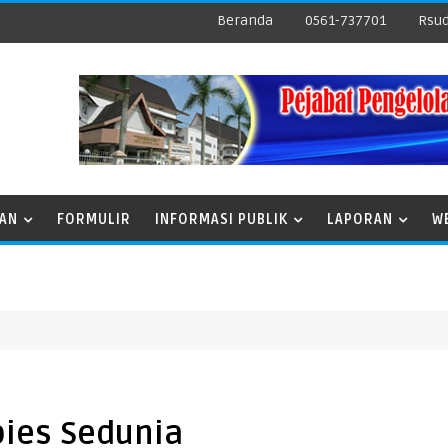
Beranda
0561-737701
Rsud
NAN
FORMULIR
INFORMASI PUBLIK
LAPORAN
W
bies Sedunia