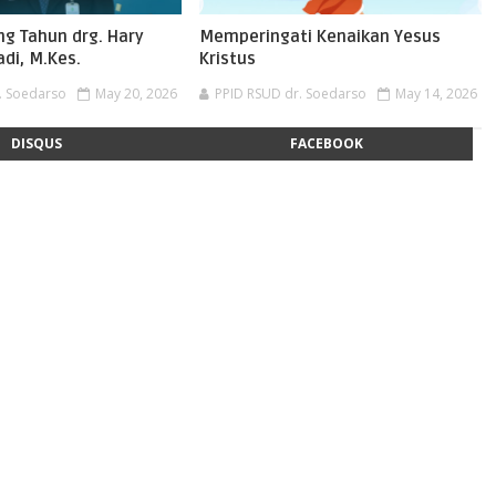
ng Tahun drg. Hary
Memperingati Kenaikan Yesus
di, M.Kes.
Kristus
. Soedarso
May 20, 2026
PPID RSUD dr. Soedarso
May 14, 2026
DISQUS
FACEBOOK