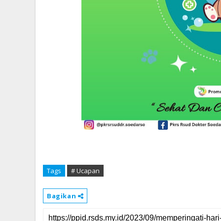
Tags
# Ucapan
Bagikan