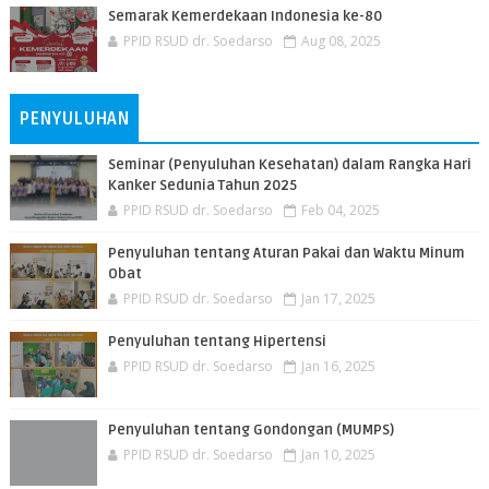
Semarak Kemerdekaan Indonesia ke-80
PPID RSUD dr. Soedarso
Aug 08, 2025
PENYULUHAN
Seminar (Penyuluhan Kesehatan) dalam Rangka Hari
Kanker Sedunia Tahun 2025
PPID RSUD dr. Soedarso
Feb 04, 2025
Penyuluhan tentang Aturan Pakai dan Waktu Minum
Obat
PPID RSUD dr. Soedarso
Jan 17, 2025
Penyuluhan tentang Hipertensi
PPID RSUD dr. Soedarso
Jan 16, 2025
Penyuluhan tentang Gondongan (MUMPS)
PPID RSUD dr. Soedarso
Jan 10, 2025