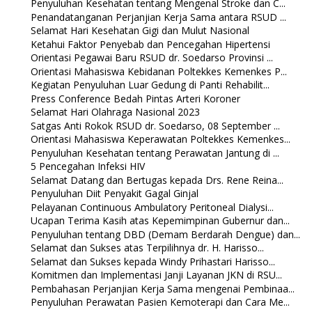
Penyuluhan Kesehatan tentang Mengenal Stroke dan C...
Penandatanganan Perjanjian Kerja Sama antara RSUD ...
Selamat Hari Kesehatan Gigi dan Mulut Nasional
Ketahui Faktor Penyebab dan Pencegahan Hipertensi
Orientasi Pegawai Baru RSUD dr. Soedarso Provinsi ...
Orientasi Mahasiswa Kebidanan Poltekkes Kemenkes P...
Kegiatan Penyuluhan Luar Gedung di Panti Rehabilit...
Press Conference Bedah Pintas Arteri Koroner
Selamat Hari Olahraga Nasional 2023
Satgas Anti Rokok RSUD dr. Soedarso, 08 September ...
Orientasi Mahasiswa Keperawatan Poltekkes Kemenkes...
Penyuluhan Kesehatan tentang Perawatan Jantung di ...
5 Pencegahan Infeksi HIV
Selamat Datang dan Bertugas kepada Drs. Rene Reina...
Penyuluhan Diit Penyakit Gagal Ginjal
Pelayanan Continuous Ambulatory Peritoneal Dialysi...
Ucapan Terima Kasih atas Kepemimpinan Gubernur dan...
Penyuluhan tentang DBD (Demam Berdarah Dengue) dan...
Selamat dan Sukses atas Terpilihnya dr. H. Harisso...
Selamat dan Sukses kepada Windy Prihastari Harisso...
Komitmen dan Implementasi Janji Layanan JKN di RSU...
Pembahasan Perjanjian Kerja Sama mengenai Pembinaa...
Penyuluhan Perawatan Pasien Kemoterapi dan Cara Me...