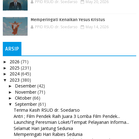
PPID RSUD dr. Soedarso
May 20, 2026
Memperingati Kenaikan Yesus Kristus
PPID RSUD dr. Soedarso
May 14, 2026
ARSIP
2026
(71)
►
2025
(231)
►
2024
(645)
►
2023
(380)
▼
Desember
(42)
►
November
(71)
►
Oktober
(66)
►
September
(61)
▼
Terima Kasih RSUD dr. Soedarso
Antri ; Film Pendek Raih Juara 3 Lomba Film Pendek...
Launching Peresmian Loket/Tempat Pelayanan Informa...
Selamat Hari Jantung Sedunia
Memperingati Hari Rabies Sedunia