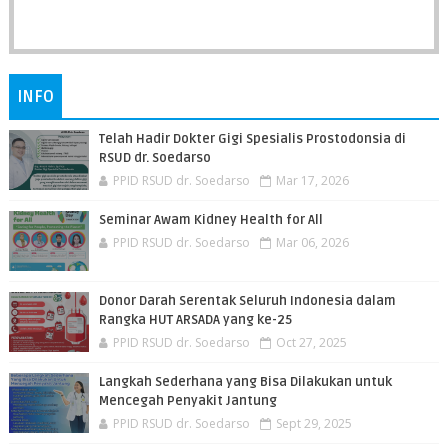
INFO
Telah Hadir Dokter Gigi Spesialis Prostodonsia di
RSUD dr. Soedarso
PPID RSUD dr. Soedarso
Mar 17, 2026
Seminar Awam Kidney Health for All
PPID RSUD dr. Soedarso
Mar 06, 2026
Donor Darah Serentak Seluruh Indonesia dalam
Rangka HUT ARSADA yang ke-25
PPID RSUD dr. Soedarso
Oct 27, 2025
Langkah Sederhana yang Bisa Dilakukan untuk
Mencegah Penyakit Jantung
PPID RSUD dr. Soedarso
Sept 29, 2025