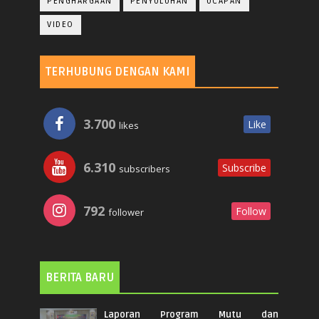
PENGHARGAAN
PENYULUHAN
UCAPAN
VIDEO
TERHUBUNG DENGAN KAMI
3.700
Like
likes
6.310
Subscribe
subscribers
792
Follow
follower
BERITA BARU
Laporan Program Mutu dan