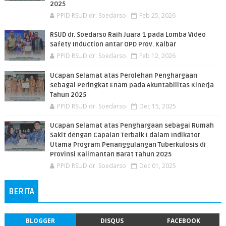
2025
PPID RSUD dr. Soedarso
Feb 25, 2026
RSUD dr. Soedarso Raih Juara 1 pada Lomba Video
Safety Induction antar OPD Prov. Kalbar
PPID RSUD dr. Soedarso
Feb 12, 2026
Ucapan Selamat atas Perolehan Penghargaan
sebagai Peringkat Enam pada Akuntabilitas Kinerja
Tahun 2025
PPID RSUD dr. Soedarso
Dec 15, 2025
Ucapan Selamat atas Penghargaan sebagai Rumah
Sakit dengan Capaian Terbaik I dalam Indikator
Utama Program Penanggulangan Tuberkulosis di
Provinsi Kalimantan Barat Tahun 2025
PPID RSUD dr. Soedarso
Dec 01, 2025
BERITA
BLOGGER
DISQUS
FACEBOOK