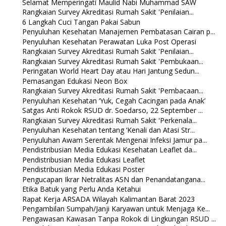
Selamat Memperingati Maulid Nabi Muhammad SAW
Rangkaian Survey Akreditasi Rumah Sakit 'Penilaian...
6 Langkah Cuci Tangan Pakai Sabun
Penyuluhan Kesehatan Manajemen Pembatasan Cairan p...
Penyuluhan Kesehatan Perawatan Luka Post Operasi
Rangkaian Survey Akreditasi Rumah Sakit 'Penilaian...
Rangkaian Survey Akreditasi Rumah Sakit 'Pembukaan...
Peringatan World Heart Day atau Hari Jantung Sedun...
Pemasangan Edukasi Neon Box
Rangkaian Survey Akreditasi Rumah Sakit 'Pembacaan...
Penyuluhan Kesehatan ‘Yuk, Cegah Cacingan pada Anak’
Satgas Anti Rokok RSUD dr. Soedarso, 22 September ...
Rangkaian Survey Akreditasi Rumah Sakit 'Perkenala...
Penyuluhan Kesehatan tentang ‘Kenali dan Atasi Str...
Penyuluhan Awam Serentak Mengenai Infeksi Jamur pa...
Pendistribusian Media Edukasi Kesehatan Leaflet da...
Pendistribusian Media Edukasi Leaflet
Pendistribusian Media Edukasi Poster
Pengucapan Ikrar Netralitas ASN dan Penandatangana...
Etika Batuk yang Perlu Anda Ketahui
Rapat Kerja ARSADA Wilayah Kalimantan Barat 2023
Pengambilan Sumpah/Janji Karyawan untuk Menjaga Ke...
Pengawasan Kawasan Tanpa Rokok di Lingkungan RSUD ...